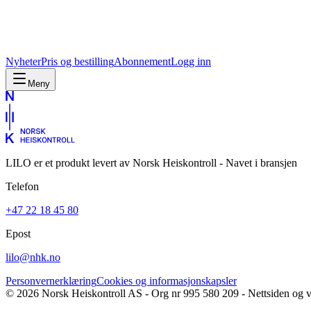
Nyheter
Pris og bestilling
Abonnement
Logg inn
Meny
LILO er et produkt levert av Norsk Heiskontroll - Navet i bransjen
Telefon
+47 22 18 45 80
Epost
lilo@nhk.no
Personvernerklæring
Cookies og informasjonskapsler
©
2026
Norsk Heiskontroll AS - Org nr 995 580 209 - Nettsiden og v