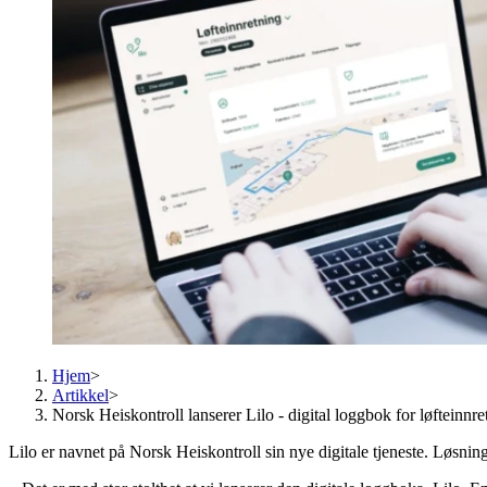
Hjem
>
Artikkel
>
Norsk Heiskontroll lanserer Lilo - digital loggbok for løfteinnre
Lilo er navnet på Norsk Heiskontroll sin nye digitale tjeneste. Løsning