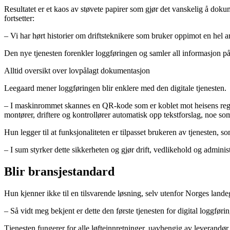
Resultatet er et kaos av støvete papirer som gjør det vanskelig å doku
fortsetter:
– Vi har hørt historier om driftsteknikere som bruker oppimot en hel ar
Den nye tjenesten forenkler loggføringen og samler all informasjon på et
Alltid oversikt over lovpålagt dokumentasjon
Leegaard mener loggføringen blir enklere med den digitale tjenesten.
– I maskinrommet skannes en QR-kode som er koblet mot heisens registr
montører, driftere og kontrollører automatisk opp tekstforslag, noe so
Hun legger til at funksjonaliteten er tilpasset brukeren av tjenesten,
– I sum styrker dette sikkerheten og gjør drift, vedlikehold og admin
Blir bransjestandard
Hun kjenner ikke til en tilsvarende løsning, selv utenfor Norges lande
– Så vidt meg bekjent er dette den første tjenesten for digital loggførin
Tjenesten fungerer for alle løfteinnretninger, uavhengig av leverandør, s