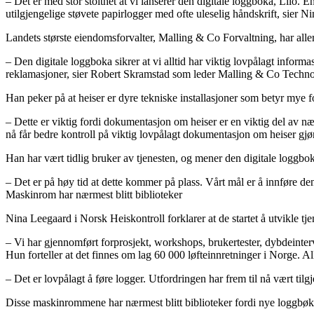
– Det er med stor stolthet at vi lanserer den digitale loggboka, Lilo. En
utilgjengelige støvete papirlogger med ofte uleselig håndskrift, sier N
Landets største eiendomsforvalter, Malling & Co Forvaltning, har alle
– Den digitale loggboka sikrer at vi alltid har viktig lovpålagt informa
reklamasjoner, sier Robert Skramstad som leder Malling & Co Techno
Han peker på at heiser er dyre tekniske installasjoner som betyr mye f
– Dette er viktig fordi dokumentasjon om heiser er en viktig del av næ
nå får bedre kontroll på viktig lovpålagt dokumentasjon om heiser gjør
Han har vært tidlig bruker av tjenesten, og mener den digitale loggbok
– Det er på høy tid at dette kommer på plass. Vårt mål er å innføre den
Maskinrom har nærmest blitt biblioteker
Nina Leegaard i Norsk Heiskontroll forklarer at de startet å utvikle tje
– Vi har gjennomført forprosjekt, workshops, brukertester, dybdeinterv
Hun forteller at det finnes om lag 60 000 løfteinnretninger i Norge. All
– Det er lovpålagt å føre logger. Utfordringen har frem til nå vært tilg
Disse maskinrommene har nærmest blitt biblioteker fordi nye loggbøker 