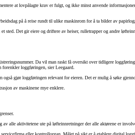
mentere at lovpålagte krav er fulgt, og ikke minst anvende informasjonen
beidsdag på å reise rundt til ulike maskinrom for å ta bilder av papirlo
 sted. Det gir eiere og driftere av heiser, rulletrapper og andre løftein
eringsnummer. Da vil man raskt få oversikt over tidligere loggføringer
m forenkler loggføringen, sier Leegaard.
 som også gjør loggføringen relevant for eieren. Det er mulig å søke gjen
istrasjon av maskinene mye enklere.
grenser.
g av alle aktivitetene ute på løfteinnretninger der alle aktørene er involv
ervicefirma eller kontrollorgan. Målet på sikt er å etablere digital loggfø