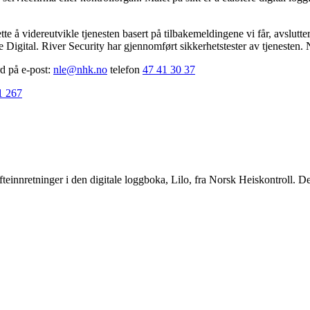
ette å videreutvikle tjenesten basert på tilbakemeldingene vi får, avslutt
igital. River Security har gjennomført sikkerhetstester av tjenesten. Na
d på e-post:
nle@nhk.no
telefon
47 41 30 37
1 267
teinnretninger i den digitale loggboka, Lilo, fra Norsk Heiskontroll. De