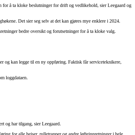
 for å ta kloke beslutninger for drift og vedlikehold, sier Leegaard og
ggbøkene. Det sier seg selv at det kan gjøres mye enklere i 2024.
nretninger bedre oversikt og forutsetninger for å ta kloke valg.
 og kan legge til en ny oppføring. Faktisk får serviceteknikere,
nom loggdataen.
ert og har tilgang, sier Leegaard.
ring for alle heiser, rulletrapper og andre løfteinnretninger i hele