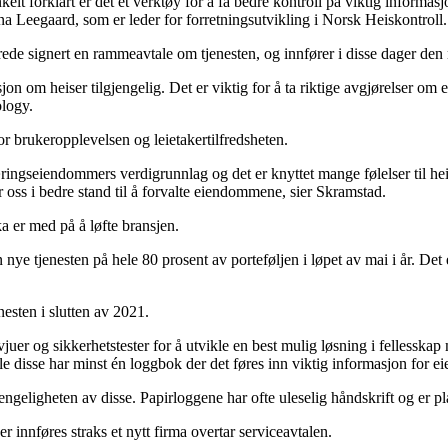
kelt forklart er det et verktøy for å få bedre kontroll på viktig informas
ina Leegaard, som er leder for forretningsutvikling i Norsk Heiskontroll.
rede signert en rammeavtale om tjenesten, og innfører i disse dager den
sjon om heiser tilgjengelig. Det er viktig for å ta riktige avgjørelser om
logy.
or brukeropplevelsen og leietakertilfredsheten.
ringseiendommers verdigrunnlag og det er knyttet mange følelser til heise
 oss i bedre stand til å forvalte eiendommene, sier Skramstad.
a er med på å løfte bransjen.
 nye tjenesten på hele 80 prosent av porteføljen i løpet av mai i år. Det
nesten i slutten av 2021.
juer og sikkerhetstester for å utvikle en best mulig løsning i fellesskap
e disse har minst én loggbok der det føres inn viktig informasjon for eie
jengeligheten av disse. Papirloggene har ofte uleselig håndskrift og er p
innføres straks et nytt firma overtar serviceavtalen.