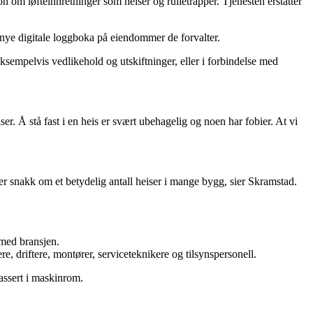
jon om løfteinnretninger som heiser og rulletrapper. Tjenesten erstatter
 nye digitale loggboka på eiendommer de forvalter.
 eksempelvis vedlikehold og utskiftninger, eller i forbindelse med
r. Å stå fast i en heis er svært ubehagelig og noen har fobier. At vi
 er snakk om et betydelig antall heiser i mange bygg, sier Skramstad.
 med bransjen.
re, driftere, montører, serviceteknikere og tilsynspersonell.
lassert i maskinrom.